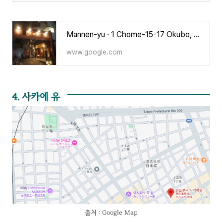
Mannen-yu · 1 Chome-15-17 Okubo, Shinjuku City, Tokyo 169-0072 일본
www.google.com
4. 사카에 유
출처 : Google Map