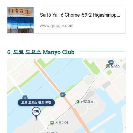
Saitō Yu · 6 Chome-59-2 Higashinippori, Arakawa City, Tokyo 116-0014 일본
www.google.com
6. 도쿄 도요스 Manyo Club