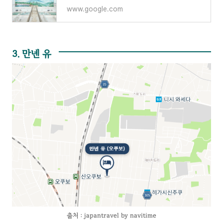
www.google.com
3. 만넨 유
출처 : japantravel by navitime