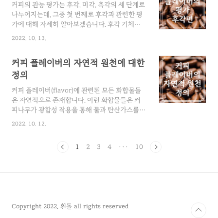
액에 기름 방..
커피의 관능 평가는 후각, 미각, 촉각의 세 단계로
지가 기본인데 쓴맛의 역할은 단지 다른 세 가지
나누어지는데, 그중 첫 번째로 후각과 관련한 평
맛의 강도를 조절할 뿐이며 예외적으로 질이 낮
가에 대해 자세히 알아보겠습니다. 후각 기체와
은 커피나 다크 로스트 된 커피에서 쓴맛이 주로
증기를 통한 후각 체계의 향기 평가는 자연적으
느껴집니다. 아래 표에서 보듯이 네 가지 기본 맛
2022. 10. 13.
로 생성되거나 로스팅 과정을 통해 커피콩에 만
중 쓴맛에 대해 제일 민감하고 단맛에 대해 가장
들어지는 휘발성 유기 물질을 관능적으로 평가하
둔감합니다. 따라서 커피를 마시면 처음에는 대
커피 플레이버의 자연적 원천에 대한
는 것입니다. 후각은 코의 점막에 있는 수용체가
부분 쓰게 느껴지게 됩니다. 맛 정미물질 역가(..
휘발성 화합 물질에 의해 자극을 감지하는 것으
정의
로, 이런 화합 물질들은 냄새를 맡을 때는 가스 상
커피 플레이버(flavor)에 관련된 모든 화합물들
태로, 목으로 삼키면 증기 상태로 수용체에 도달
은 자연적으로 존재합니다. 이런 화합물들은 커
하게 되며 보통 사람의 경우 2,000~4,000가지의
피나무가 광합성 작용을 통해 물과 탄산가스를
냄새를 구별할 수 있습니다. 후각 기관은 지지 세
당으로 전환시키면서 생성되는데, 토양에 있는
포와 감각 세포로 이루어져 있는데 인간은 1천만
2022. 10. 12.
무기질의 도움을 받아 커피나무는 대사 작용을
에서 2천만 개의 수용체를 가지고 있습니다. 후각
통해 씨앗에 양분을 저장하는데 이런 당분들을
의 민감도는 사람에 따라 차이가 많으며 심리적..
1
2
3
4
···
10
사용합니다. 사람들은 이런 자연 과정을 중단시
키고 수확하여 건조한 다음 커피에 열을 가하고
분쇄하여 뜨거운 물로 화합 물질을 추출합니다.
커피는 자연에 존재하는 유, 무기 물질의 합성물
로부터 플레이버, 보디와 색깔을 갖게 되는데, 커
피 플레이버란 결국 향기와 맛을 동시에 느끼는
Copyright 2022. 흰돌 all rights reserved
감각이라 할 수 있습니다. 커피 향기는 로스팅한
커피에 함유되어 있는 기체 상태의 천연 화합물