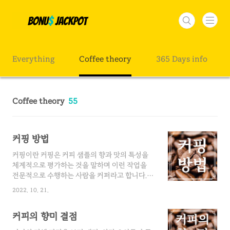
본문 바로가기
Everything
Coffee theory
365 Days info
Coffee theory
55
커핑 방법
커핑이란 커핑은 커피 샘플의 향과 맛의 특성을
체계적으로 평가하는 것을 말하며 이런 작업을
전문적으로 수행하는 사람을 커퍼라고 합니다.
커퍼는 커피 농장이나 대규모 로스팅 회사, 커피
2022. 10. 21.
제조 회사 등에서 근무하며 커피를 평가하는 중
요한 일을 하며 선천적인 감각보다 후천적인 반
커피의 향미 결점
복 훈련을 통해 육성됩니다. 커핑은 대부분 커피
의 구매나 블렌딩과 같은 상업적인 목적과 연관