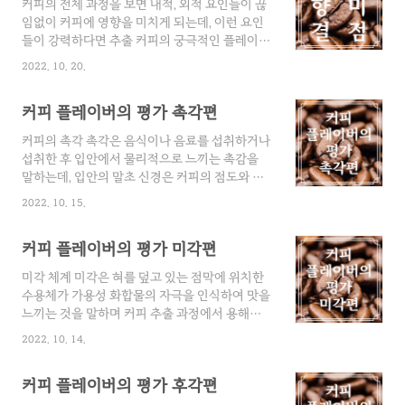
커피의 전체 과정을 보면 내적, 외적 요인들이 끊
되어 있으므로 커퍼는 규정된 커핑 절차와 기법
임없이 커피에 영향을 미치게 되는데, 이런 요인
을 엄격하게 준수해야 합니다. 커핑 랩 커핑이 이
들이 강력하다면 추출 커피의 궁극적인 플레이버
루어지는 곳을 커핑 랩이라고 하며, 실내 온도는
에 영향을 주는 화학적 변화를 일으킵니다. 이런
20~30℃이어야 하며 상대 습도(R.H)는 85% 미
2022. 10. 20.
변화가 향기의 변화에 국한되는 약한 플레이버
만이어야 합니다. 또한 평가를 할 때 심리적인 영
결함일 때 이를 'Flavor taint'라고 부르며 이런
향을 받을 수 있으므로 커핑에 영향을 줄 수 있는
커피 플레이버의 평가 촉각편
결함은 커퍼의 개인적인 선호도나 결함의 종류와
소리나 빛, 냄새 같은 외부의 방해 요소로부터 차
정도에 따라 호불호가 갈리게 됩니다. 만약 화학
단되어..
커피의 촉각 촉각은 음식이나 음료를 섭취하거나
적 변화가 플레이버에 있어서 맛에 영향을 주는
섭취한 후 입안에서 물리적으로 느끼는 촉감을
중대한 결함으로 작용하면 이를 'Flavor fault'라
말하는데, 입안의 말초 신경은 커피의 점도와 미
고 하며 이런 중대한 결점은 커퍼의 개인적인 선
끈함을 감지하며 이 두 가지를 집합적으로 보디
호도를 떠나 대부분의 사람이 싫어하게 됩니다. 1
2022. 10. 15.
라고 표현합니다. 점도는 물과 비교해 커피 추출
단계 : 수확과 건조 첫 번째 단계는 커피 체리 수
액에 있는 고형 성분의 양에 따라 결정되며 이 고
확 후 펄프를 제거하고 말리거나 체리 상태에서
커피 플레이버의 평가 미각편
형 성분은 주로 추출 시 여과되지 않은 미세한 섬
건조하는 동안 발생합니다. 만일 ..
유소로 구성되어 있습니다. 미끈함은 커피의 지
미각 체계 미각은 혀를 덮고 있는 점막에 위치한
질 함량에 따라 느껴지며, 생커피콩에서는 고체
수용체가 가용성 화합물의 자극을 인식하여 맛을
성분으로 존재하고 로스팅을 하면 액체 상태로
느끼는 것을 말하며 커피 추출 과정에서 용해되
변하여 커피 추출 시 나오게 됩니다. 1. 지방 생커
어 나온 가용성 성분을 관능적으로 평가하는 과
피콩은 7~17%의 지방을 가지고 있는데 발아하
2022. 10. 14.
정입니다. 커피에 있는 유기물은 여러 가지 당, 식
기 위해 사용하려고 씨앗에 비축해 놓은 것으로
물성 지방, 과일 산으로 구성되어 있는데 그 맛은
트리 글리세이드의 혼합물이며 버터나 면실유의
커피 플레이버의 평가 후각편
약한 단맛에서 강한 신맛까지 다양합니다. 커피
성분과 비슷합니다. 커피 지방은 첫째, 커피 추출
의 기본적인 맛은 단맛, 신맛, 짠맛, 쓴맛의 네 가