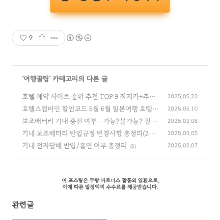
9
'
여행꿀팁
' 카테고리의 다른 글
호텔 예약 사이트 순위 추천 TOP 9 최저가+추가
2025.05.22
할인혜택 받는 꿀팁
호텔스컴바인 할인코드 5월 6월 일본여행 호텔 2
(0)
2025.05.10
0% 즉시할인링크
보조배터리 기내 충전 여부 - 가능?불가능? 정확
(0)
2025.03.06
하게 알려드립니다.(오해금지!)
기내 보조배터리 반입규정 변경사항 총정리(202
(0)
2025.03.05
5 최신판)
기내 전자담배 반입/흡연 여부 총정리
(0)
2025.02.07
(0)
이 포스팅은 쿠팡 파트너스 활동의 일환으로,
이에 따른 일정액의 수수료를 제공받습니다.
관련글